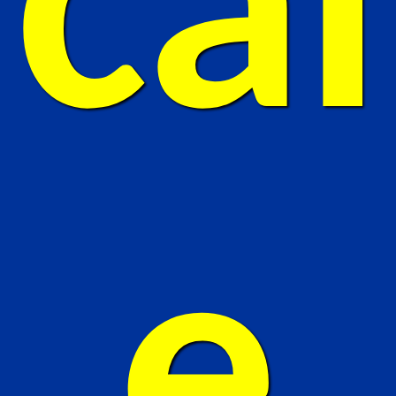
cal
e