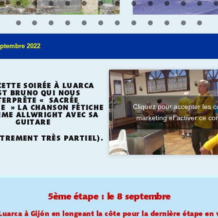
eptembre 2022
CETTE SOIRÉE À LUARCA
EST BRUNO QUI NOUS
TERPRÊTE « SACRÉE
Cliquez pour accepter les c
LE » LA CHANSON FÉTICHE
EME ALLWRIGHT AVEC SA
marketing et activer ce co
GUITARE
STREMENT TRÈS PARTIEL).
5ème étape : le 8 septembre
Luarca à
Gijón
en longeant la côte pour la dernière étape en 