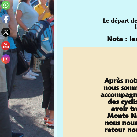
Le départ de
Nota : l
Après not
nous somm
accompagné
des cycl
avoir t
Monte Na
nous nou
retour no