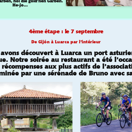
arben, hol die gold’nen Garben.
He-jo…
4ème étape : le 7 septembre
De
Gijón
à Luarca par l’intérieur
avons découvert à Luarca un port asturie
ue. Notre soirée au restaurant a été l’occa
 récompenses aux plus actifs de l’associati
erminée par une sérénade de Bruno avec sa