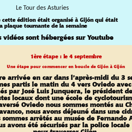
Le Tour des Asturies
 cette édition était organisé à
Gijón
qui était
la plaque tournante de la semaine
es vidéos sont hébergées sur Youtube
1ère étape : le 4 septembre
Une étape pour commencer en boucle de
Gijón
à
Gijón
re arrivée en car dans l’après-midi du 3 
es partis le matin du 4 vers Oviedo avec 
s par José Luis Junquera, le président de 
istes locaux dont une école de cyclotouris
raversé Oviedo nous sommes montés au Ch
vanco, nous avons déjeuné dans une cidr
s sommes arrêtés au musée de Fernando A
us avons été sécurisés par la police locale
pour traverser
Gijón
.