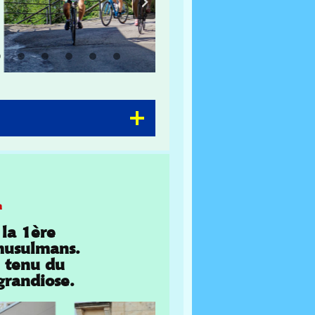
n
 la 1ère
 musulmans.
e tenu du
grandiose.