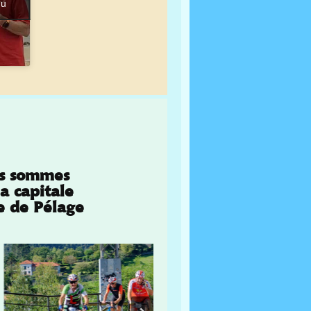
nu
ous sommes
la capitale
e de Pélage