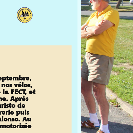
septembre,
nos vélos,
la FECT, et
me. Après
risto de
erie puis
lonso. Au
 motorisée