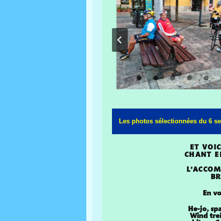
Les photos sélectionnées du 6 s
ET VOI
CHANT E
L’ACCO
BR
En vo
He-jo, s
Wind tre