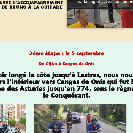
marketing et activer ce conte
AVEC L’ACCOMPAGNEMENT
 DE BRUNO À LA GUITARE
2ème étape : le 5 septembre
De Gijón à Cangas de Onis
ir longé la côte jusqu’à Lastres, nous n
rs l’intérieur vers Cangas de Onis qui fut 
 des Asturies jusqu’en 774, sous le règn
le Conquérant.