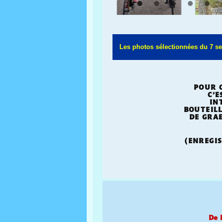
Les photos sélectionnées du 7 s
POUR 
C’
IN
BOUTEIL
DE GRA
(ENREGI
De 