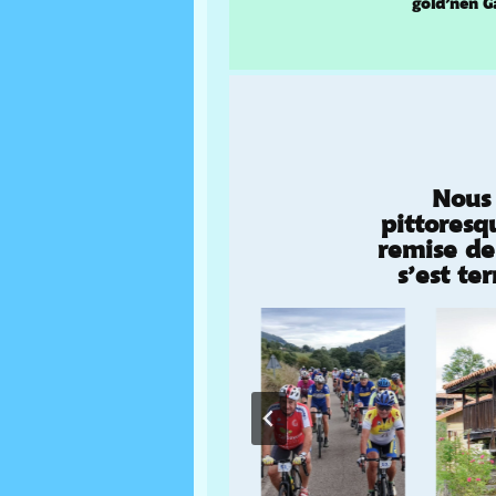
gold’nen G
Nous 
pittoresq
remise de
s’est t