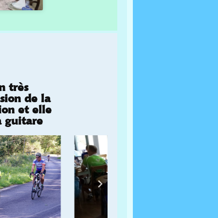
n très
sion de la
on et elle
 guitare