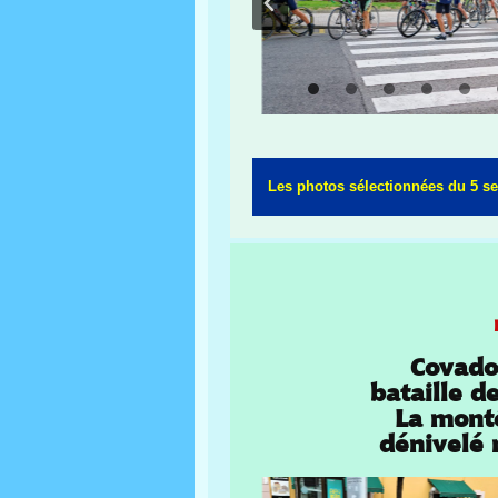
Les photos sélectionnées du 5 s
Covadon
bataille d
La monté
dénivelé 