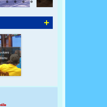
ookies
ntenu
vélo