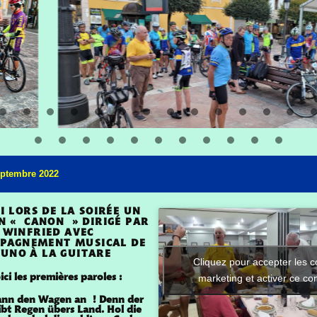
eptembre 2022
CI LORS DE LA SOIRÉE UN
N « CANON » DIRIGÉ PAR
WINFRIED AVEC
MPAGNEMENT MUSICAL DE
UNO À LA GUITARE
Cliquez pour accepter les c
ici les premières paroles :
marketing et activer ce co
pann den Wagen an ! Denn der
ibt Regen übers Land. Hol die