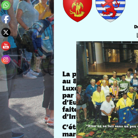
D
Cette 1ère édi
C’est pour la deuxièm
La première randonnée
au 8 octobre de l’an 2
Luxembourg ⋙ Strasbou
par Bar-Le-Duc vers Par
d’Europe près de Disne
faite avec l’encourage
d’Information pour la
C’était la première édi
marquer le nouveau si