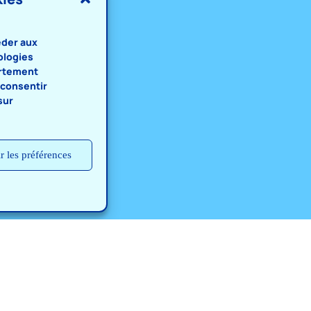
éder aux
ologies
ortement
s consentir
sur
r les préférences