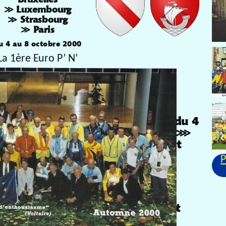
≫ Luxembourg
≫ Strasbourg
≫ Paris
u 4 au 8 octobre 2000
La 1ère Euro P’ N’
tion s’intitulait « l’Européenne ».
e édition qu’elle est devenue l’Euro P’ N’.
 de l’Euro P’N’ a été organisée du 4
000 sur le parcours de Bruxelles ⋙
rg suivi d’un retour en passant
is (avec une arrivée à Serris Val
P
yland). Cette organisation s’est
ment et le soutien du Bureau
 France du Parlement Européen.
tion de l’Euro P’N’ et elle voulait
ècle pour l’Europe des