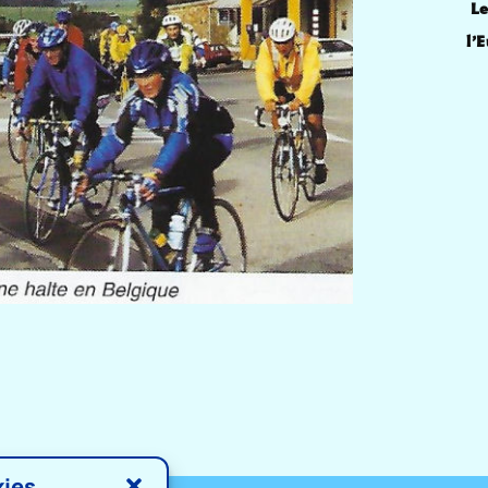
Le
l’
kies