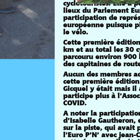
cyclotouristes. Elle a 
lieux du Parlement E
participation de repr
européenne puisque pl
le vélo.
Cette première éditio
km et au total les 30 
parcouru environ 900 
des capitaines de rout
Aucun des membres actu
cette première édition
Gicquel y était mais il a
participe plus à l’Asso
COVID.
A noter la participatio
d’Isabelle Gautheron, 
sur la piste, qui avait
l’Euro P’N’ avec jean-