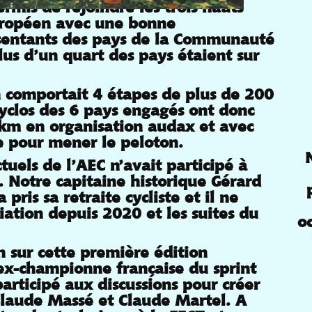
permis de rejoindre les trois hauts
uropéen avec une bonne
ésentants des pays de la Communauté
us d’un quart des pays étaient sur
n comportait 4 étapes de plus de 200
cyclos des 6 pays engagés ont donc
km en organisation audax et avec
e pour mener le peloton.
els de l’AEC n’avait participé à
. Notre capitaine historique Gérard
 pris sa retraite cycliste et il ne
ciation depuis 2020 et les suites du
o
n sur cette première édition
ex-championne française du sprint
 participé aux discussions pour créer
Claude Massé et Claude Martel. A