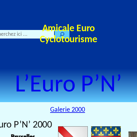
Amicale Euro
Cyclotourisme
L’Euro P’N’
Galerie 2000
uro P’N’ 2000
Bruxelles