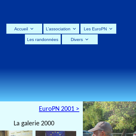
Accueil
L’association
Les EuroPN
Les randonnées
Divers
EuroPN 2001 >
La galerie 2000