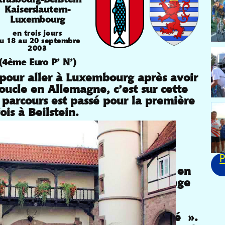
Kaiserslautern-
Luxembourg
en trois jours
u 18 au 20 septembre
2003
(4ème Euro P’ N’)
 pour aller à Luxembourg après avoir
oucle en Allemagne, c’est sur cette
parcours est passé pour la première
fois à Beilstein.
rt dans la cour du château de Beilstein
Beilstein a été initiée dans le cadre du
le de Beilstein avec Pontault-Combault.
P
BOURG qui nous a déjà accueilli en
 chaque fois la réception au siège
 est appréciée par notre petit
sage de PAIX entre les Nations.
 radical la « Grande Nouveauté ».