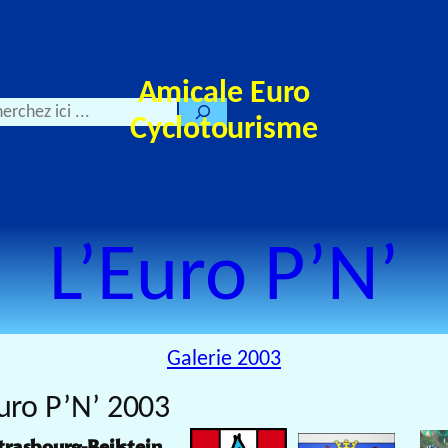
Amicale Euro
Cyclotourisme
L’Euro P’N’
Galerie 2003
uro P’N’ 2003
trasbourg-Beilstein