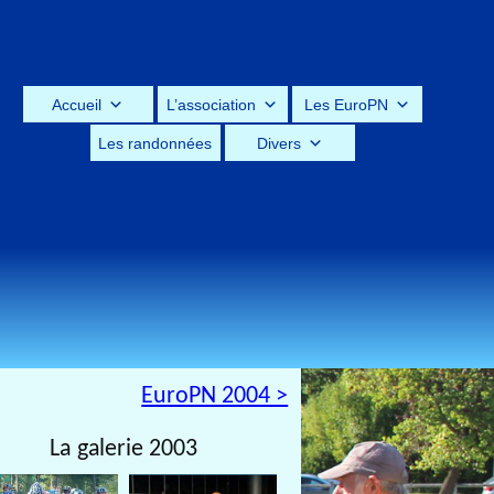
Accueil
L’association
Les EuroPN
Les randonnées
Divers
EuroPN 2004 >
La galerie 2003