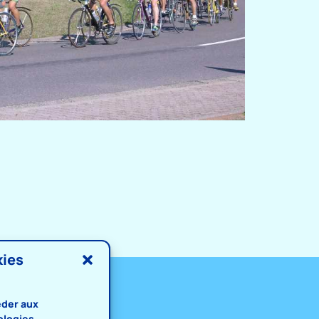
kies
éder aux
ologies