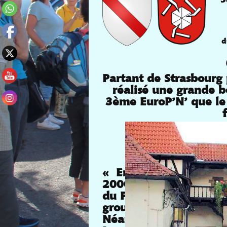
d
Partant de Strasbourg
réalisé une grande b
3ème EuroP’N’ que le 
La photo au dépa
La relation avec 
jumelage de la vil
« En 2003 c’est STRAS
2000 et 2001. Comme à
du Parlement Européen
groupe porteur du mes
Néanmoins changement