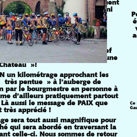
is journées sera presque entièrement
voisins allemands grâce à notre ami
P
o P1 convaincu qui a rejoint le
é
uses » nous ferons découvrir une
a
e pays :
N nous verra arriver dans le fief
e la fanfare pour vivre pendant une
e Château »!
N un kilométrage approchant les
« très pentue » à l’auberge de
on par le bourgmestre en personne à
 d’ailleurs pratiquement partout
. Là aussi le message de PAIX que
Ce 
Gau
t très apprécié !
ge sera tout aussi magnifique pour
hé qui sera abordé en traversant la
ant celle-ci. Nous sommes de retour