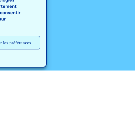
ortement
s consentir
sur
r les préférences