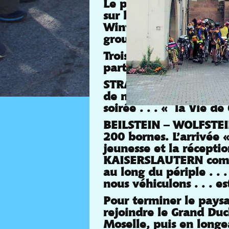
Le parcours de ces tro
sur les routes de nos 
Winfried HULDE un Eur
groupe.
Trois étapes « colline
partie de ce magnifiqu
STRASBOURG – BEILSTEI
de notre ami au son d
soirée . . . « la Vie d
BEILSTEIN – WOLFSTEI
200 bornes. L’arrivée 
jeunesse et la récepti
KAISERSLAUTERN comme
au long du périple . . 
nous véhiculons . . . es
Pour terminer le paysa
rejoindre le Grand Duc
Moselle, puis en longe