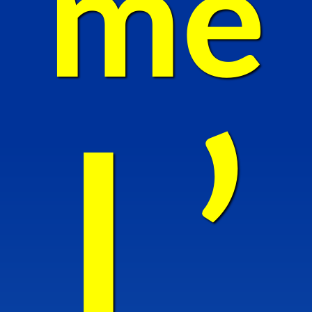
me
L’