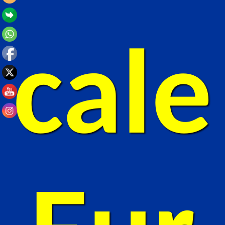
conten
cale